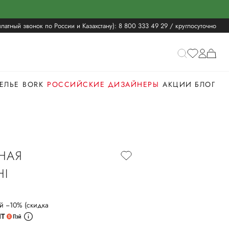
латный звонок по России и Казахстану):
8 800 333 49 29
/ круглосуточно
ЕЛЬЕ
BORK
РОССИЙСКИЕ ДИЗАЙНЕРЫ
АКЦИИ
БЛОГ
НАЯ
HI
й −10% (скидка
ИТ