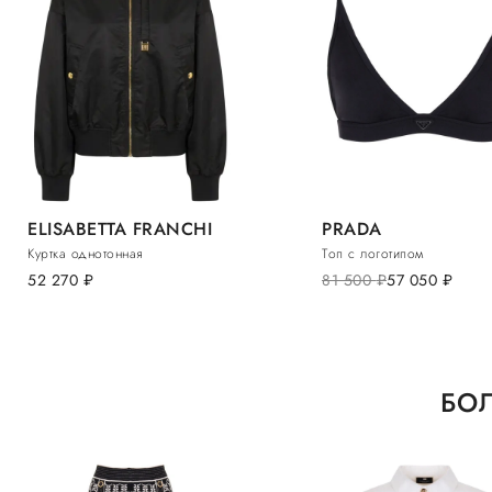
ELISABETTA FRANCHI
PRADA
Куртка однотонная
Топ с логотипом
52 270
руб.
81 500
руб.
57 050
руб.
БОЛ