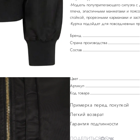
-Модель полуприлегающего силуэта с
плеча, эластичными манжетами и пояс
стойкой, прорезными карманами и зас
-Куртка подойдет для повседневных пр
Бренд
Страна производства
Состав
Цвет
Артикул
Код товара
Примерка перед покупкой
Легкий возврат
Гарантия подлинности
ПОДЕЛИТЬСЯ