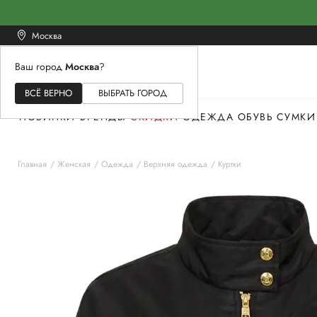
Москва
Ваш город
Москва
?
ЖЕНСКОЕ
МУЖСКОЕ
ДЕТСКОЕ
ВСЁ ВЕРНО
ВЫБРАТЬ ГОРОД
НОВИНКИ
БРЕНДЫ
СКИДКИ
ОДЕЖДА
ОБУВЬ
СУМКИ
Главная
Женская
Одежда
Верхняя одежда
Куртки