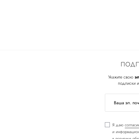
ПОДП
Укажите свою
эл
подписки и
Я даю
согласи
и информацион
в
политике обр