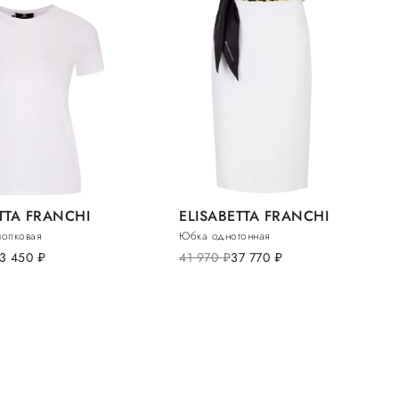
TTA FRANCHI
ELISABETTA FRANCHI
лопковая
Юбка однотонная
3 450
руб.
41 970
руб.
37 770
руб.