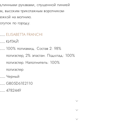
 длинными рукавами, спущенной линией
ом, высоким трикотажным воротником-
тежкой на молнию.
огулок по городу.
ELISABETTA FRANCHI
КИТАЙ
100% полиамид. Состав 2: 98%
полиэстер, 2% эластан. Подклад: 100%
полиэстер. Наполнитель: 100%
полиэстер
Черный
GB05D61E2110
4782449