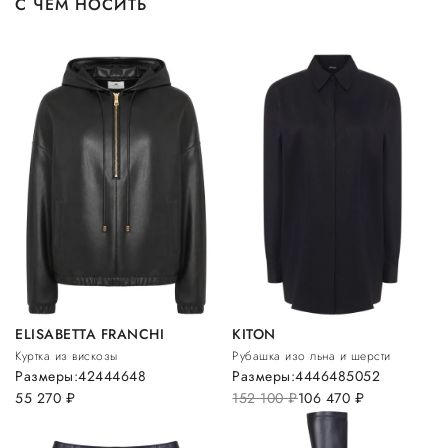
С ЧЕМ НОСИТЬ
ELISABETTA FRANCHI
KITON
Куртка из вискозы
Рубашка изо льна и шерсти
Размеры:
42
44
46
48
Размеры:
44
46
48
50
52
55 270
руб.
152 100
руб.
106 470
руб.