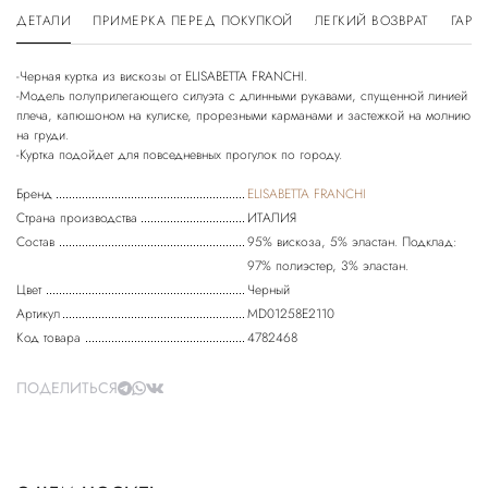
ДЕТАЛИ
ПРИМЕРКА ПЕРЕД ПОКУПКОЙ
ЛЕГКИЙ ВОЗВРАТ
ГАРА
-Черная куртка из вискозы от ELISABETTA FRANCHI.
-Модель полуприлегающего силуэта с длинными рукавами, спущенной линией
плеча, капюшоном на кулиске, прорезными карманами и застежкой на молнию
на груди.
Бренд
ELISABETTA FRANCHI
Страна производства
ИТАЛИЯ
Состав
95% вискоза, 5% эластан. Подклад:
97% полиэстер, 3% эластан.
Цвет
Черный
Артикул
MD01258E2110
Код товара
4782468
ПОДЕЛИТЬСЯ