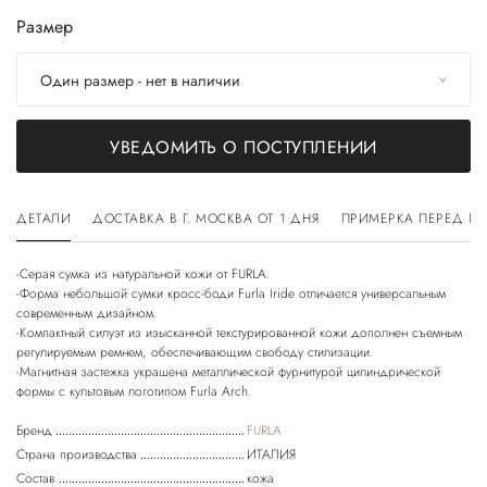
Размер
Один размер - нет в наличии
УВЕДОМИТЬ О ПОСТУПЛЕНИИ
ДЕТАЛИ
ДОСТАВКА В Г. МОСКВА ОТ 1 ДНЯ
ПРИМЕРКА ПЕРЕД П
-Серая сумка из натуральной кожи от FURLA.
-Форма небольшой сумки кросс-боди Furla Iride отличается универсальным
современным дизайном.
-Компактный силуэт из изысканной текстурированной кожи дополнен съемным
регулируемым ремнем, обеспечивающим свободу стилизации.
-Магнитная застежка украшена металлической фурнитурой цилиндрической
Бренд
FURLA
Страна производства
ИТАЛИЯ
Состав
кожа