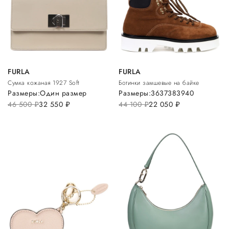
FURLA
FURLA
Сумка кожаная 1927 Soft
Ботинки замшевые на байке
Размеры:
Один размер
Размеры:
36
37
38
39
40
46 500
руб.
32 550
руб.
44 100
руб.
22 050
руб.