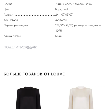
Состав
100% шерсть. Отделка: кожа
Цвет
Бордовый
Артикул
24-1-07-05-07
Код товара
4795793
Параметры модели
177/72/57/87, размер на модели –
40RU
Длина платья
Мини
ПОДЕЛИТЬСЯ
БОЛЬШЕ ТОВАРОВ ОТ LOUVE