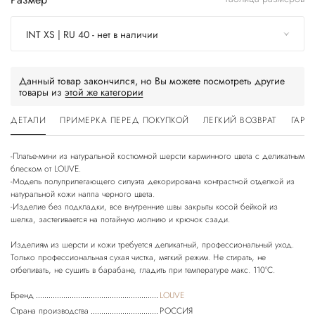
INT XS | RU 40 - нет в наличии
Данный товар закончился, но Вы можете посмотреть другие
товары из
этой же категории
ДЕТАЛИ
ПРИМЕРКА ПЕРЕД ПОКУПКОЙ
ЛЕГКИЙ ВОЗВРАТ
ГАРА
-Платье-мини из натуральной костюмной шерсти карминного цвета с деликатным
блеском от LOUVE.
-Модель полуприлегающего силуэта декорирована контрастной отделкой из
натуральной кожи наппа черного цвета.
-Изделие без подкладки, все внутренние швы закрыты косой бейкой из
шелка, застегивается на потайную молнию и крючок сзади.
Изделиям из шерсти и кожи требуется деликатный, профессиональный уход.
Только профессиональная сухая чистка, мягкий режим. Не стирать, не
Бренд
LOUVE
Страна производства
РОССИЯ