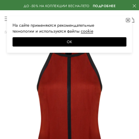
ДО -50% НА КОЛЛЕКЦИИ ВЕСНА-ЛЕТО
ПОДРОБНЕЕ
На сайте применяются
рекомендательные
технологии
и используются файлы
сооkiе
Главная
Женская
Одежда
Платья
Коктейльные
ОК