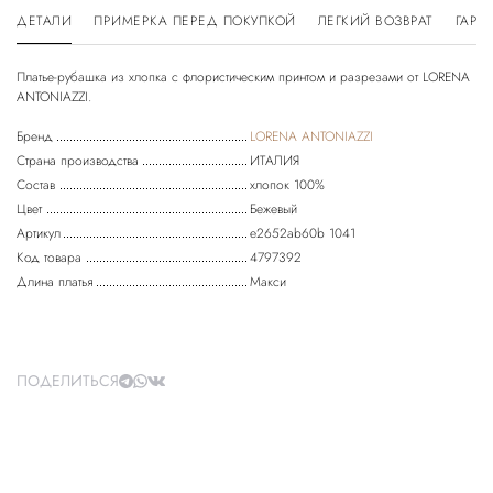
ДЕТАЛИ
ПРИМЕРКА ПЕРЕД ПОКУПКОЙ
ЛЕГКИЙ ВОЗВРАТ
ГАРА
Платье-рубашка из хлопка с флористическим принтом и разрезами от LORENA
Бренд
LORENA ANTONIAZZI
Страна производства
ИТАЛИЯ
Состав
хлопок 100%
Цвет
Бежевый
Артикул
e2652ab60b 1041
Код товара
4797392
Длина платья
Макси
ПОДЕЛИТЬСЯ