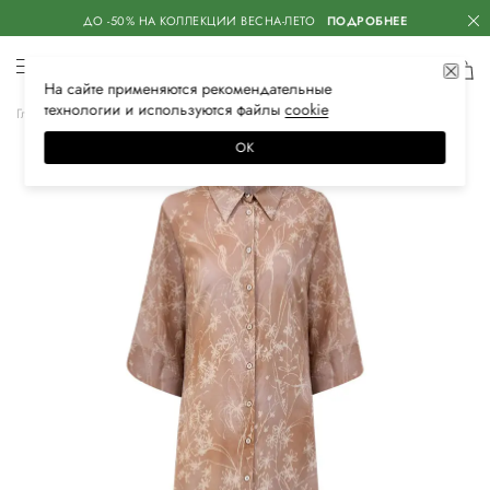
ДО -50% НА КОЛЛЕКЦИИ ВЕСНА-ЛЕТО
ПОДРОБНЕЕ
На сайте применяются
рекомендательные
технологии
и используются файлы
сооkiе
Главная
Женская
Одежда
Платья
Повседневные
ОК