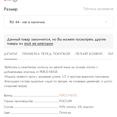
Размер
Таблица размеров
RU 44 - нет в наличии
Данный товар закончился, но Вы можете посмотреть другие
товары из
этой же категории
ДЕТАЛИ
ПРИМЕРКА ПЕРЕД ПОКУПКОЙ
ЛЕГКИЙ ВОЗВРАТ
ГАРА
-Футболка в сине-белую полоску из мягкой ткани на основе хлопка с
добавлением эластана от PERCE-NEIGE.
-Модель прямого кроя с рукавами длины 1/2 и круглым вырезом горловины.
-Благодаря составу идеально сидит по фигуре, не сковывая движений, и долго
сохраняет форму.
Бренд
PERCE-NEIGE
Страна производства
РОССИЯ
Состав
94% хлопок, 6% эластан
Цвет
Полоска