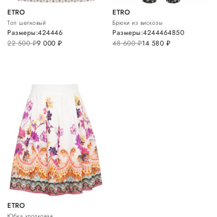
ETRO
ETRO
Топ шелковый
Брюки из вискозы
Размеры:
42
44
46
Размеры:
42
44
46
48
50
22 500
руб.
9 000
руб.
48 600
руб.
14 580
руб.
ETRO
Юбка хлопковая