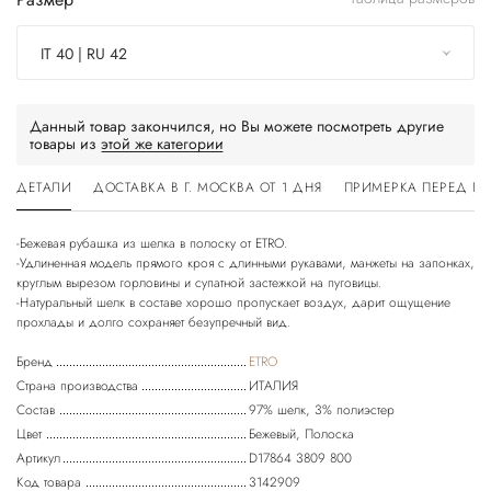
IT 40 | RU 42
Данный товар закончился, но Вы можете посмотреть другие
товары из
этой же категории
ДЕТАЛИ
ДОСТАВКА В Г. МОСКВА ОТ 1 ДНЯ
ПРИМЕРКА ПЕРЕД П
-Бежевая рубашка из шелка в полоску от ETRO.
-Удлиненная модель прямого кроя с длинными рукавами, манжеты на запонках,
круглым вырезом горловины и супатной застежкой на пуговицы.
-Натуральный шелк в составе хорошо пропускает воздух, дарит ощущение
Бренд
ETRO
Страна производства
ИТАЛИЯ
Состав
97% шелк, 3% полиэстер
Цвет
Бежевый, Полоска
Артикул
D17864 3809 800
Код товара
3142909