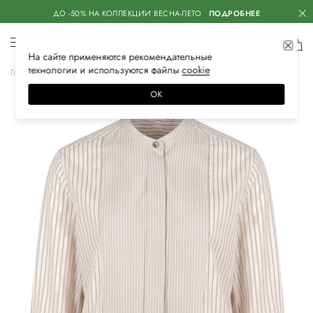
ДО -50% НА КОЛЛЕКЦИИ ВЕСНА-ЛЕТО
ПОДРОБНЕЕ
На сайте применяются
рекомендательные
технологии
и используются файлы
сооkiе
Главная
Женская
Одежда
Блузы и рубашки
Повседневные
ОК
–50%