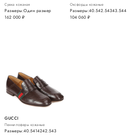
Сумка кожаная
Оксфорды кожаные
Размеры:
Один размер
Размеры:
40.5
42.5
43
43.5
44
162 000
руб.
104 060
руб.
GUCCI
Пенни-лоферы кожаные
Размеры:
40.5
41
42
42.5
43