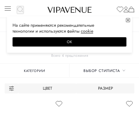
На сайте применяются
рекомендательные
ЖЕНСКОЕ
МУЖСКОЕ
ДЕТСКОЕ
технологии
и используются файлы
сооkiе
Главная
Унисекс бренды
ZMANI
Обувь
ОК
КЕДЫ
Всего 4 предложения
ВЫБОР СТИЛИСТА
КАТЕГОРИИ
ЦВЕТ
РАЗМЕР