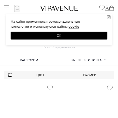
На сайте применяются
рекомендательные
ЖЕНСКОЕ
МУЖСКОЕ
ДЕТСКОЕ
технологии
и используются файлы
сооkiе
Главная
Унисекс бренды
ZMANI
Обувь
ОК
ЛОФЕРЫ
Всего 3 предложения
ВЫБОР СТИЛИСТА
КАТЕГОРИИ
ЦВЕТ
РАЗМЕР