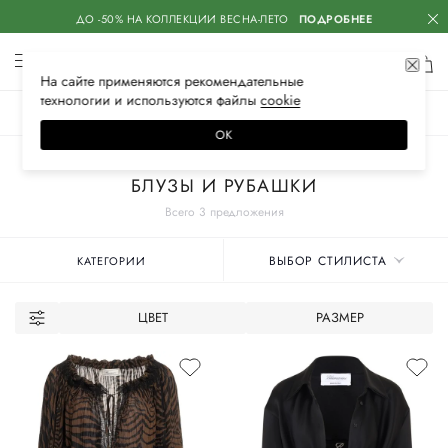
ДО -50% НА КОЛЛЕКЦИИ ВЕСНА-ЛЕТО
ПОДРОБНЕЕ
На сайте применяются
рекомендательные
технологии
и используются файлы
сооkiе
ЖЕНСКОЕ
МУЖСКОЕ
ДЕТСКОЕ
ОК
Главная
Женские бренды
BLUMARINE
Одежда
БЛУЗЫ И РУБАШКИ
Всего 3 предложения
ВЫБОР СТИЛИСТА
КАТЕГОРИИ
ЦВЕТ
РАЗМЕР