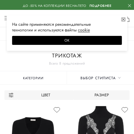
ДО -50% НА КОЛЛЕКЦИИ ВЕСНА-ЛЕТО
ПОДРОБНЕЕ
На сайте применяются
рекомендательные
технологии
и используются файлы
сооkiе
ЖЕНСКОЕ
МУЖСКОЕ
ДЕТСКОЕ
ОК
Главная
Женские бренды
BLUMARINE
Одежда
ТРИКОТАЖ
Всего 8 предложений
ВЫБОР СТИЛИСТА
КАТЕГОРИИ
ЦВЕТ
РАЗМЕР