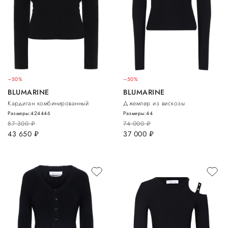
–50%
–50%
BLUMARINE
BLUMARINE
Кардиган комбинированный
Джемпер из вискозы
Размеры:
42
44
46
Размеры:
44
87 300
руб.
74 000
руб.
43 650
руб.
37 000
руб.