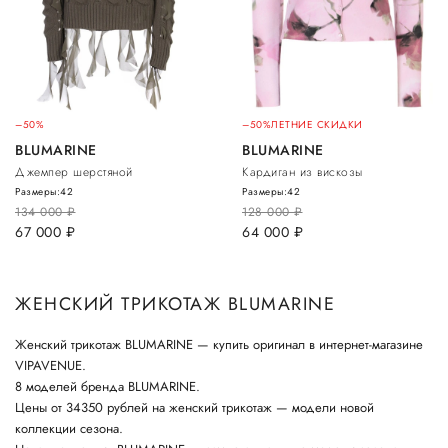
–50%
–50%
ЛЕТНИЕ СКИДКИ
BLUMARINE
BLUMARINE
Джемпер шерстяной
Кардиган из вискозы
Размеры:
42
Размеры:
42
134 000
руб.
128 000
руб.
67 000
руб.
64 000
руб.
ЖЕНСКИЙ ТРИКОТАЖ BLUMARINE
Женский трикотаж BLUMARINE — купить оригинал в интернет-магазине
VIPAVENUE.
8 моделей бренда BLUMARINE.
Цены от 34350 рублей на женский трикотаж — модели новой
коллекции сезона.