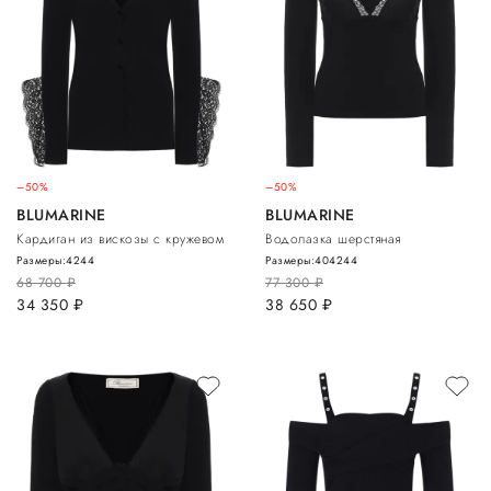
–50%
–50%
BLUMARINE
BLUMARINE
Кардиган из вискозы с кружевом
Водолазка шерстяная
Размеры:
42
44
Размеры:
40
42
44
68 700
руб.
77 300
руб.
34 350
руб.
38 650
руб.