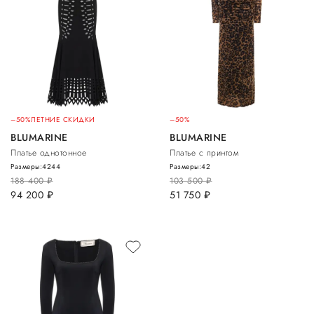
–50%
ЛЕТНИЕ СКИДКИ
–50%
BLUMARINE
BLUMARINE
Платье однотонное
Платье с принтом
Размеры:
42
44
Размеры:
42
188 400
руб.
103 500
руб.
94 200
руб.
51 750
руб.