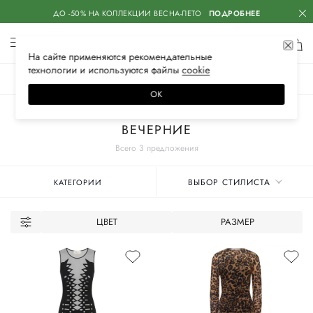
ДО -50% НА КОЛЛЕКЦИИ ВЕСНА-ЛЕТО
ПОДРОБНЕЕ
На сайте применяются
рекомендательные
технологии
и используются файлы
сооkiе
ЖЕНСКОЕ
МУЖСКОЕ
ДЕТСКОЕ
ОК
Главная
Женские бренды
BLUMARINE
Одежда
Платья
ВЕЧЕРНИЕ
Всего 3 предложения
ВЫБОР СТИЛИСТА
КАТЕГОРИИ
ЦВЕТ
РАЗМЕР