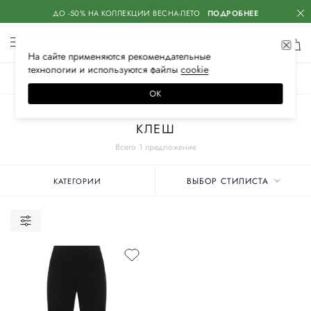
ДО -50% НА КОЛЛЕКЦИИ ВЕСНА-ЛЕТО
ПОДРОБНЕЕ
На сайте применяются
рекомендательные
технологии
и используются файлы
сооkiе
ЖЕНСКОЕ
МУЖСКОЕ
ДЕТСКОЕ
ОК
Главная
Женские бренды
BLUMARINE
Одежда
Брюки
КЛЕШ
Всего 1 предложение
ВЫБОР СТИЛИСТА
КАТЕГОРИИ