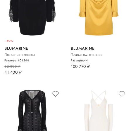
–50%
BLUMARINE
BLUMARINE
Платье из вискозы
Платье однотонное
Размеры:
40
42
44
Размеры:
44
100 770
руб.
82 800
руб.
41 400
руб.