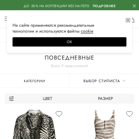
ДО -50% НА КОЛЛЕКЦИИ ВЕСНА-ЛЕТО
ПОДРОБНЕЕ
На сайте применяются
рекомендательные
технологии
и используются файлы
сооkiе
ЖЕНСКОЕ
МУЖСКОЕ
ДЕТСКОЕ
ОК
Главная
Женские бренды
BLUMARINE
Одежда
Платья
ПОВСЕДНЕВНЫЕ
Всего 9 предложений
ВЫБОР СТИЛИСТА
КАТЕГОРИИ
ЦВЕТ
РАЗМЕР