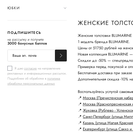
ЮБКИ
ЖЕНСКИЕ ТОЛСТ
ПОДПИШИТЕСЬ
Женские толстовки BLUMARINE —
на рассылку и получите
1 модель бренда BLUMARINE.
3000 бонусных баллов
Цены от 51750 рублей на женск
Новая коллекция BLUMARINE — с
Скидки до -50% — спецпредло
Примерка перед покупкой и опл
Я даю
согласие
на направление
Бесплатная доставка при заказе
рекламных и информационных рассылок.
Подробнее об обработке в
политике
Дополнительная скидка -10% н
обработки персональных данных
Воспользуйтесь услугой самовыв
📍
Москва (Пречистенская набе
📍
Москва (Краснопресненская 
📍
Жуковка (Рублево - Успенско
📍
Санкт-Петербург (улица Мил
📍
Казань (улица Малая Красная
📍
Екатеринбург (улица Сакко и 