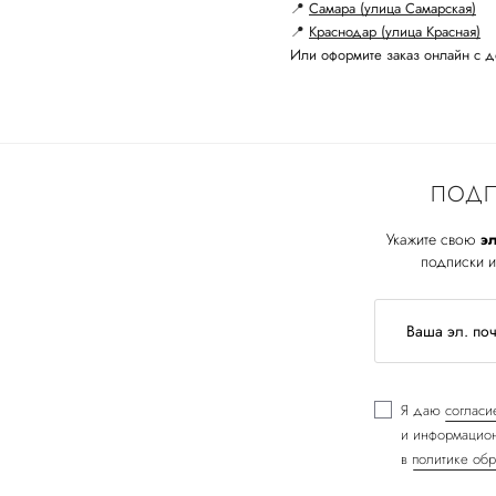
📍
Самара (улица Самарская)
📍
Краснодар (улица Красная)
Или оформите заказ онлайн с д
ПОДП
Укажите свою
эл
подписки и
Я даю
согласи
и информацион
в
политике обр