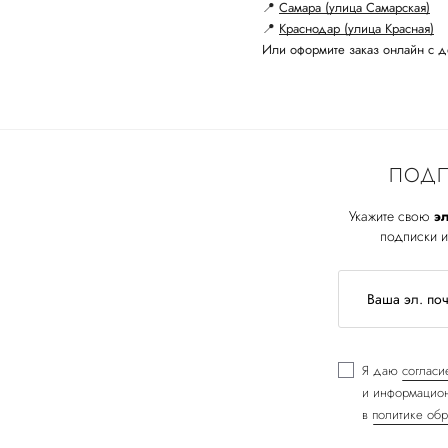
📍
Самара (улица Самарская)
📍
Краснодар (улица Красная)
Или оформите заказ онлайн с д
ПОДП
Укажите свою
эл
подписки и
Я даю
согласи
и информацион
в
политике обр