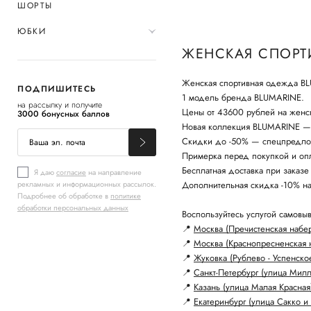
ШОРТЫ
ЮБКИ
ЖЕНСКАЯ СПОРТ
Женская спортивная одежда BL
ПОДПИШИТЕСЬ
1 модель бренда BLUMARINE.
на рассылку и получите
Цены от 43600 рублей на женс
3000 бонусных баллов
Новая коллекция BLUMARINE — с
Скидки до -50% — спецпредло
Примерка перед покупкой и опл
Бесплатная доставка при заказе
Я даю
согласие
на направление
рекламных и информационных рассылок.
Дополнительная скидка -10% н
Подробнее об обработке в
политике
обработки персональных данных
Воспользуйтесь услугой самовыв
📍
Москва (Пречистенская набе
📍
Москва (Краснопресненская 
📍
Жуковка (Рублево - Успенско
📍
Санкт-Петербург (улица Мил
📍
Казань (улица Малая Красная
📍
Екатеринбург (улица Сакко и 