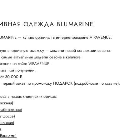
ИВНАЯ ОДЕЖДА BLUMARINE
UMARINE — купить оригинал в интернет-магазине VIPAVENUE.
кую спортивную одежду — модели новой коллекции сезона.
амые актуальные модели сезона в каталоге.
жения на сайте VIPAVENUE.
ата при получении.
 от 30 000 ₽.
а первый заказ по промокоду ПОДАРОК (подробности по
ссылке
).
оза в наших клиентских офисах:
режная)
набережная)
е шоссе)
лионная)
)
Ванцетти)