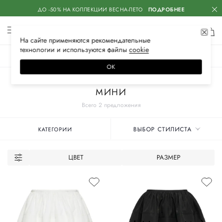
ДО -50% НА КОЛЛЕКЦИИ ВЕСНА-ЛЕТО
ПОДРОБНЕЕ
На сайте применяются
рекомендательные
технологии
и используются файлы
сооkiе
ЖЕНСКОЕ
МУЖСКОЕ
ДЕТСКОЕ
ОК
Главная
Женские бренды
BLUMARINE
Одежда
Юбки
МИНИ
Всего 2 предложения
ВЫБОР СТИЛИСТА
КАТЕГОРИИ
ЦВЕТ
РАЗМЕР