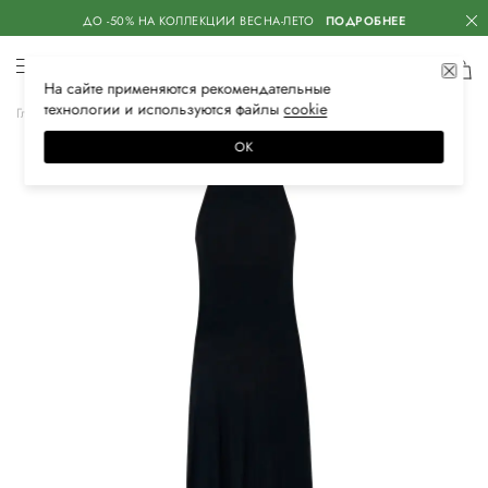
ДО -50% НА КОЛЛЕКЦИИ ВЕСНА-ЛЕТО
ПОДРОБНЕЕ
На сайте применяются
рекомендательные
технологии
и используются файлы
сооkiе
Главная
Женская
Одежда
Платья
Вечерние
ОК