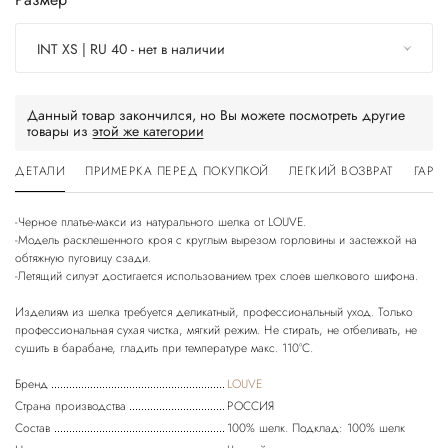
INT XS | RU 40 - нет в наличии
Данный товар закончился, но Вы можете посмотреть другие
товары из
этой же категории
ДЕТАЛИ
ПРИМЕРКА ПЕРЕД ПОКУПКОЙ
ЛЕГКИЙ ВОЗВРАТ
ГАРА
-Черное платье-макси из натурального шелка от LOUVE.
-Модель расклешенного кроя с круглым вырезом горловины и застежкой на
обтяжную пуговицу сзади.
-Летящий силуэт достигается использованием трех слоев шелкового шифона.
Изделиям из шелка требуется деликатный, профессиональный уход. Только
профессиональная сухая чистка, мягкий режим. Не стирать, не отбеливать, не
Бренд
LOUVE
Страна производства
РОССИЯ
Состав
100% шелк. Подклад: 100% шелк