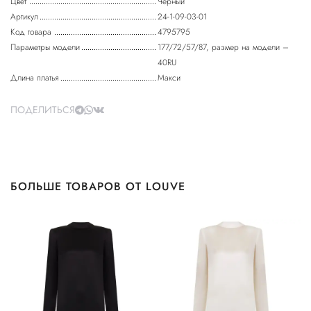
Цвет
Черный
Артикул
24-1-09-03-01
Код товара
4795795
Параметры модели
177/72/57/87, размер на модели –
40RU
Длина платья
Макси
ПОДЕЛИТЬСЯ
БОЛЬШЕ ТОВАРОВ ОТ LOUVE