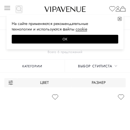
На сайте применяются
рекомендательные
ЖЕНСКОЕ
МУЖСКОЕ
ДЕТСКОЕ
технологии
и используются файлы
сооkiе
Главная
Унисекс бренды
CELINE
Аксессуары
ОК
РЕМНИ
Всего 6 предложений
ВЫБОР СТИЛИСТА
КАТЕГОРИИ
ЦВЕТ
РАЗМЕР