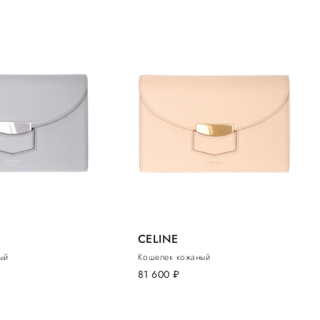
CELINE
ый
Кошелек кожаный
81 600
руб.