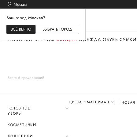
Москва
Ваш город
Москва
?
ЖЕНСКОЕ
МУЖСКОЕ
ДЕТСКОЕ
ВСЁ ВЕРНО
ВЫБРАТЬ ГОРОД
НОВИНКИ
БРЕНДЫ
СКИДКИ
ОДЕЖДА
ОБУВЬ
СУМКИ
Всего 6 предложений
ЦВЕТА
МАТЕРИАЛ
НОВАЯ
ГОЛОВНЫЕ
УБОРЫ
КОСМЕТИЧКИ
КОШЕЛЬКИ,