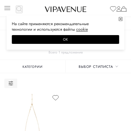
На сайте применяются
рекомендательные
ЖЕНСКОЕ
МУЖСКОЕ
ДЕТСКОЕ
технологии
и используются файлы
сооkiе
Главная
Унисекс бренды
CELINE
Аксессуары
Бижутерия
ОК
КОЛЬЕ
Всего 1 предложение
ВЫБОР СТИЛИСТА
КАТЕГОРИИ