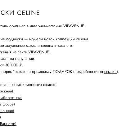
СКИ CELINE
ить оригинал в интернет-магазине VIPAVENUE.
кие подвески — модели новой коллекции сезона.
е актуальные модели сезона в каталоге.
жения на сайте VIPAVENUE.
ата при получении.
 от 30 000 ₽.
а первый заказ по промокоду ПОДАРОК (подробности по
ссылке
).
оза в наших клиентских офисах:
режная)
набережная)
е шоссе)
лионная)
)
Ванцетти)