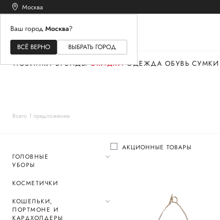
Москва
Ваш город
Москва
?
ЖЕНСКОЕ
МУЖСКОЕ
ДЕТСКОЕ
ВСЁ ВЕРНО
ВЫБРАТЬ ГОРОД
НОВИНКИ
БРЕНДЫ
СКИДКИ
ОДЕЖДА
ОБУВЬ
СУМКИ
Всего 1 предложение
АКЦИОННЫЕ ТОВАРЫ
ГОЛОВНЫЕ
УБОРЫ
КОСМЕТИЧКИ
КОШЕЛЬКИ,
ПОРТМОНЕ И
КАРДХОЛДЕРЫ