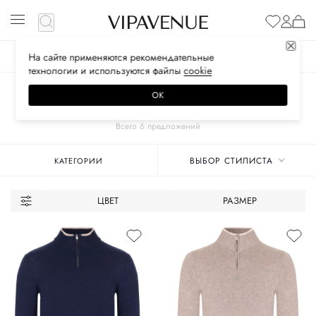
На сайте применяются
рекомендательные
ЖЕНСКОЕ
МУЖСКОЕ
ДЕТСКОЕ
технологии
и используются файлы
сооkiе
Главная
Унисекс бренды
ZMANI
Одежда
Трикотаж
ОК
СВИТЕРЫ
Всего 6 предложений
ВЫБОР СТИЛИСТА
КАТЕГОРИИ
ЦВЕТ
РАЗМЕР