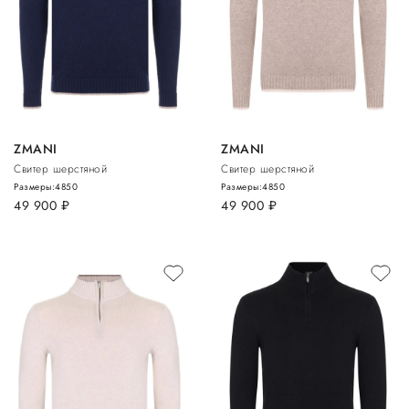
ZMANI
ZMANI
Свитер шерстяной
Свитер шерстяной
Размеры:
48
50
Размеры:
48
50
49 900
руб.
49 900
руб.