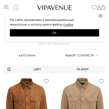
На сайте применяются
рекомендательные
ЖЕНСКОЕ
МУЖСКОЕ
ДЕТСКОЕ
технологии
и используются файлы
сооkiе
Главная
Унисекс бренды
ZMANI
Одежда
Рубашки
ОК
ПОВСЕДНЕВНЫЕ
Всего 24 предложения
ВЫБОР СТИЛИСТА
КАТЕГОРИИ
ЦВЕТ
РАЗМЕР