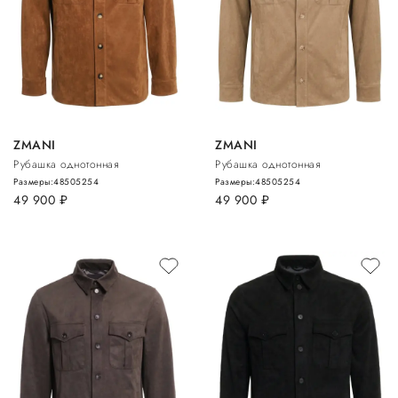
ZMANI
ZMANI
Рубашка однотонная
Рубашка однотонная
Размеры:
48
50
52
54
Размеры:
48
50
52
54
49 900
руб.
49 900
руб.