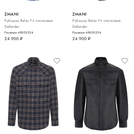
ZMANI
ZMANI
Рубашка Relax Fit хлопковая
Рубашка Relax Fit хлопковая
Defender
Defender
Размеры:
48
50
52
54
Размеры:
48
50
52
54
24 900
руб.
24 900
руб.