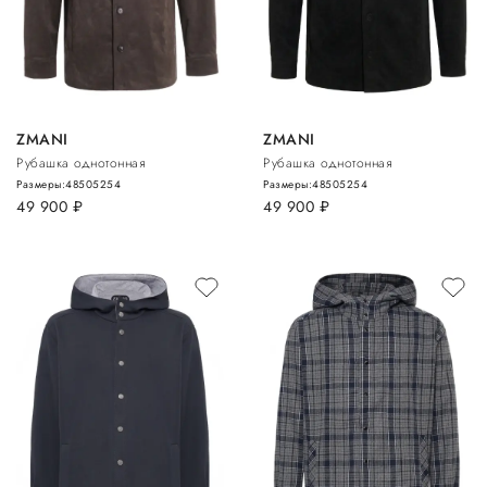
ZMANI
ZMANI
Рубашка однотонная
Рубашка однотонная
Размеры:
48
50
52
54
Размеры:
48
50
52
54
49 900
руб.
49 900
руб.