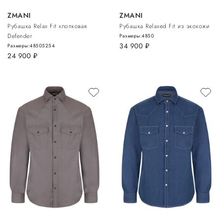
ZMANI
ZMANI
Рубашка Relax Fit хлопковая
Рубашка Relaxed Fit из экокожи
Defender
Размеры:
48
50
34 900
руб.
Размеры:
48
50
52
54
24 900
руб.