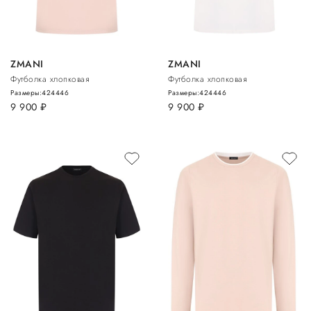
ZMANI
ZMANI
Футболка хлопковая
Футболка хлопковая
Размеры:
42
44
46
Размеры:
42
44
46
9 900
руб.
9 900
руб.