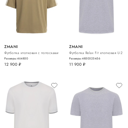
ZMANI
ZMANI
Футболка хлопковая с полосками
Футболка Relax Fit хлопковая U-2
Размеры:
46
48
50
Размеры:
48
50
52
54
56
12 900
руб.
11 900
руб.