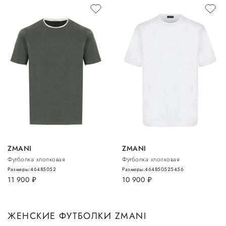
ZMANI
ZMANI
Футболка хлопковая
Футболка хлопковая
Размеры:
46
48
50
52
Размеры:
46
48
50
52
54
56
11 900
руб.
10 900
руб.
ЖЕНСКИЕ ФУТБОЛКИ ZMANI