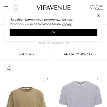
На сайте применяются
рекомендательные
ЖЕНСКОЕ
МУЖСКОЕ
ДЕТСКОЕ
технологии
и используются файлы
сооkiе
Главная
Унисекс бренды
ZMANI
Одежда
ОК
ФУТБОЛКИ
Всего 20 предложений
ВЫБОР СТИЛИСТА
КАТЕГОРИИ