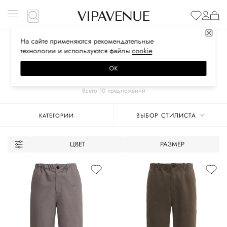
На сайте применяются
рекомендательные
ЖЕНСКОЕ
МУЖСКОЕ
ДЕТСКОЕ
технологии
и используются файлы
сооkiе
Главная
Унисекс бренды
ZMANI
Одежда
ОК
БРЮКИ
Всего 10 предложений
ВЫБОР СТИЛИСТА
КАТЕГОРИИ
ЦВЕТ
РАЗМЕР