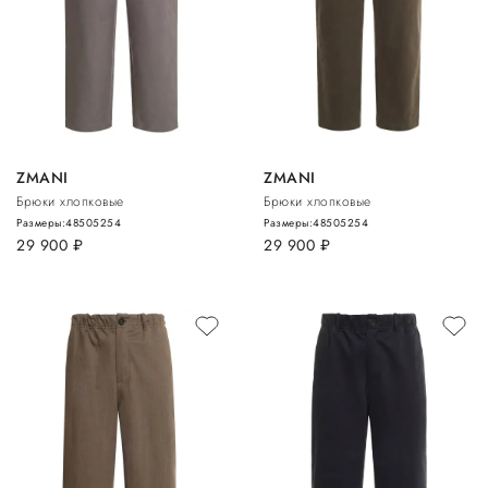
ZMANI
ZMANI
Брюки хлопковые
Брюки хлопковые
Размеры:
48
50
52
54
Размеры:
48
50
52
54
29 900
руб.
29 900
руб.