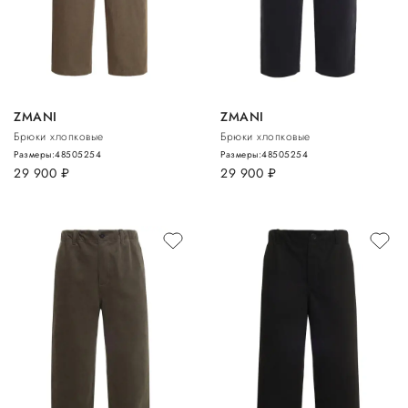
ZMANI
ZMANI
Брюки хлопковые
Брюки хлопковые
Размеры:
48
50
52
54
Размеры:
48
50
52
54
29 900
руб.
29 900
руб.