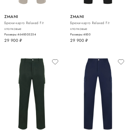
ZMANI
ZMANI
Брюки-карго Relaxed Fit
Брюки-карго Relaxed Fit
хлопковые
хлопковые
Размеры:
46
48
50
52
54
Размеры:
48
50
29 900
руб.
29 900
руб.