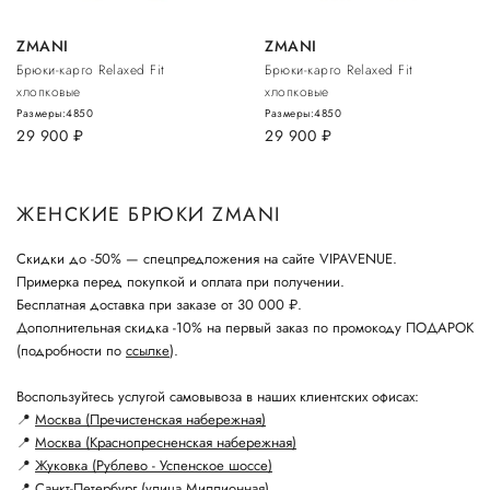
ZMANI
ZMANI
Брюки-карго Relaxed Fit
Брюки-карго Relaxed Fit
хлопковые
хлопковые
Размеры:
48
50
Размеры:
48
50
29 900
руб.
29 900
руб.
ЖЕНСКИЕ БРЮКИ ZMANI
Скидки до -50% — спецпредложения на сайте VIPAVENUE.
Примерка перед покупкой и оплата при получении.
Бесплатная доставка при заказе от 30 000 ₽.
Дополнительная скидка -10% на первый заказ по промокоду ПОДАРОК
(подробности по
ссылке
).
Воспользуйтесь услугой самовывоза в наших клиентских офисах:
📍
Москва (Пречистенская набережная)
📍
Москва (Краснопресненская набережная)
📍
Жуковка (Рублево - Успенское шоссе)
📍
Санкт-Петербург (улица Миллионная)