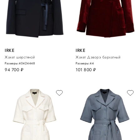
IRKE
IRKE
Жакет шерстяной
Жакет Дэворэ бархатный
Размеры:
40
42
44
48
Размеры:
44
94 700
руб.
101 800
руб.