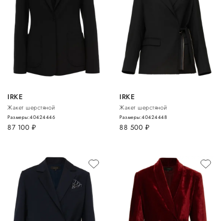
IRKE
IRKE
Жакет шерстяной
Жакет шерстяной
Размеры:
40
42
44
46
Размеры:
40
42
44
48
87 100
руб.
88 500
руб.