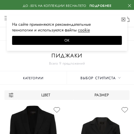
ДО -50% НА КОЛЛЕКЦИИ ВЕСНА-ЛЕТО
ПОДРОБНЕЕ
На сайте применяются
рекомендательные
технологии
и используются файлы
сооkiе
ЖЕНСКОЕ
МУЖСКОЕ
ДЕТСКОЕ
ОК
Главная
Женские бренды
IRKE
Одежда
ПИДЖАКИ
Всего 9 предложений
ВЫБОР СТИЛИСТА
КАТЕГОРИИ
ЦВЕТ
РАЗМЕР