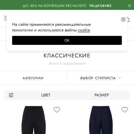
ДО -50% НА КОЛЛЕКЦИИ ВЕСНА-ЛЕТО
ПОДРОБНЕЕ
На сайте применяются
рекомендательные
технологии
и используются файлы
сооkiе
ЖЕНСКОЕ
МУЖСКОЕ
ДЕТСКОЕ
ОК
Главная
Женские бренды
IRKE
Одежда
Брюки
КЛАССИЧЕСКИЕ
Всего 2 предложения
ВЫБОР СТИЛИСТА
КАТЕГОРИИ
ЦВЕТ
РАЗМЕР