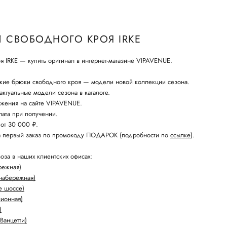
 СВОБОДНОГО КРОЯ IRKE
 IRKE — купить оригинал в интернет-магазине VIPAVENUE.
кие брюки свободного кроя — модели новой коллекции сезона.
ктуальные модели сезона в каталоге.
жения на сайте VIPAVENUE.
ата при получении.
 от 30 000 ₽.
а первый заказ по промокоду ПОДАРОК (подробности по
ссылке
).
оза в наших клиентских офисах:
режная)
набережная)
е шоссе)
лионная)
)
Ванцетти)