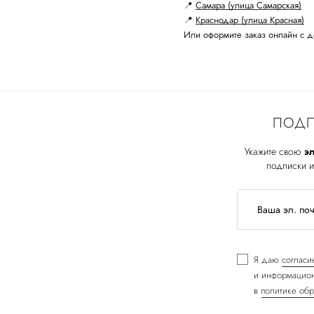
📍
Самара (улица Самарская)
📍
Краснодар (улица Красная)
Или оформите заказ онлайн с д
ПОДП
Укажите свою
эл
подписки и
Я даю
согласи
и информацион
в
политике обр