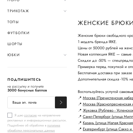
ПОЛО
ТРИКОТАЖ
ЖЕНСКИЕ БРЮКИ
ТОПЫ
ФУТБОЛКИ
Женские брюки свободного кроя
1 модель бренда IRKE.
ШОРТЫ
Цены от 50000 рублей на женс
Новая коллекция IRKE — самые а
ЮБКИ
Скидки до -50% — спецпредло
Примерка перед покупкой и опл
Бесплатная доставка при заказе
Дополнительная скидка -10% н
ПОДПИШИТЕСЬ
на рассылку и получите
3000 бонусных баллов
Воспользуйтесь услугой самовыв
📍
Москва (Пречистенская набе
📍
Москва (Краснопресненская 
📍
Жуковка (Рублево - Успенско
Я даю
согласие
на направление
📍
Санкт-Петербург (улица Мил
рекламных и информационных рассылок.
📍
Казань (улица Малая Красная
Подробнее об обработке в
политике
📍
Екатеринбург (улица Сакко и 
обработки персональных данных