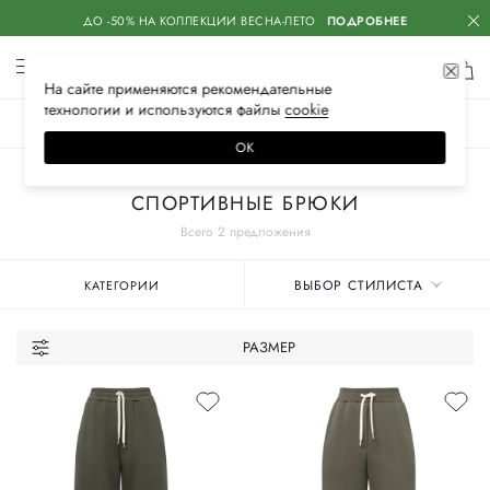
ДО -50% НА КОЛЛЕКЦИИ ВЕСНА-ЛЕТО
ПОДРОБНЕЕ
На сайте применяются
рекомендательные
технологии
и используются файлы
сооkiе
ЖЕНСКОЕ
МУЖСКОЕ
ДЕТСКОЕ
ОК
Главная
Женские бренды
IRKE
Одежда
Спортивная одежда
СПОРТИВНЫЕ БРЮКИ
Всего 2 предложения
ВЫБОР СТИЛИСТА
КАТЕГОРИИ
РАЗМЕР