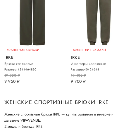
–50%
ЛЕТНИЕ СКИДКИ
–50%
ЛЕТНИЕ СКИДКИ
IRKE
IRKE
Брюки хлопковые
Джоггеры хлопковые
Размеры:
42
44
46
48
50
Размеры:
40
42
46
48
19 900
руб.
19 400
руб.
9 950
руб.
9 700
руб.
ЖЕНСКИЕ СПОРТИВНЫЕ БРЮКИ IRKE
Женские спортивные брюки IRKE — купить оригинал в интернет-
магазине VIPAVENUE.
2 модели бренда IRKE.