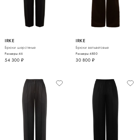
IRKE
IRKE
Брюки шерстяные
Брюки вельветовые
Размеры:
46
Размеры:
48
50
54 300
руб.
30 800
руб.