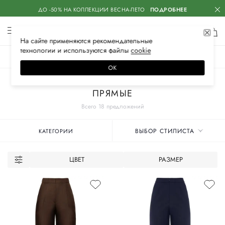
ДО -50% НА КОЛЛЕКЦИИ ВЕСНА-ЛЕТО
ПОДРОБНЕЕ
На сайте применяются
рекомендательные
технологии
и используются файлы
сооkiе
ЖЕНСКОЕ
МУЖСКОЕ
ДЕТСКОЕ
ОК
Главная
Женские бренды
IRKE
Одежда
Брюки
ПРЯМЫЕ
Всего 18 предложений
ВЫБОР СТИЛИСТА
КАТЕГОРИИ
ЦВЕТ
РАЗМЕР