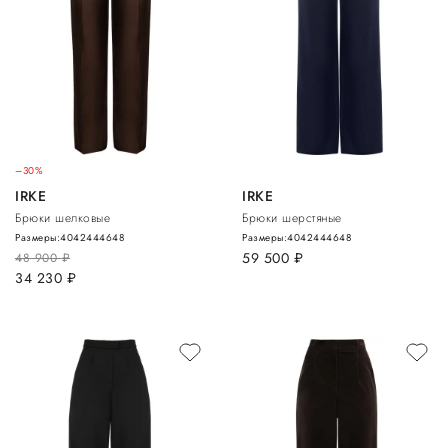
–30%
IRKE
IRKE
Брюки шелковые
Брюки шерстяные
Размеры:
40
42
44
46
48
Размеры:
40
42
44
46
48
59 500
руб.
48 900
руб.
34 230
руб.