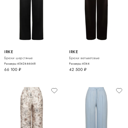
IRKE
IRKE
Брюки шерстяные
Брюки вельветовые
Размеры:
40
42
44
46
48
Размеры:
40
44
66 100
руб.
42 500
руб.