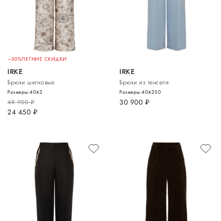
–50%
ЛЕТНИЕ СКИДКИ
IRKE
IRKE
Брюки шелковые
Брюки из тенселя
Размеры:
40
42
Размеры:
40
42
50
30 900
руб.
48 900
руб.
24 450
руб.