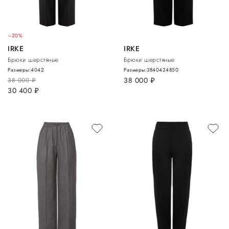
–20%
IRKE
IRKE
Брюки шерстяные
Брюки шерстяные
Размеры:
40
42
Размеры:
38
40
42
48
50
38 000
руб.
38 000
руб.
30 400
руб.