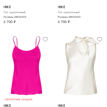
IRKE
IRKE
Топ однотонный
Топ однотонный
Размеры:
38
42
46
50
Размеры:
38
42
46
50
6 700
руб.
6 700
руб.
–50%
ЛЕТНИЕ СКИДКИ
IRKE
IRKE