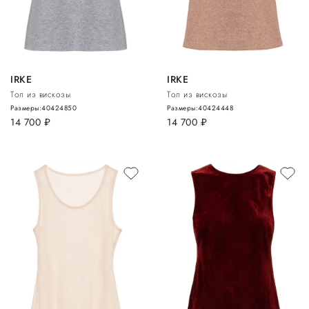
IRKE
IRKE
Топ из вискозы
Топ из вискозы
Размеры:
40
42
48
50
Размеры:
40
42
44
48
14 700
руб.
14 700
руб.