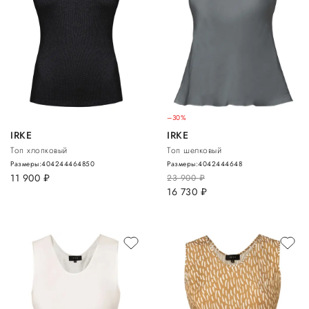
–30%
IRKE
IRKE
Топ хлопковый
Топ шелковый
Размеры:
40
42
44
46
48
50
Размеры:
40
42
44
46
48
11 900
руб.
23 900
руб.
16 730
руб.