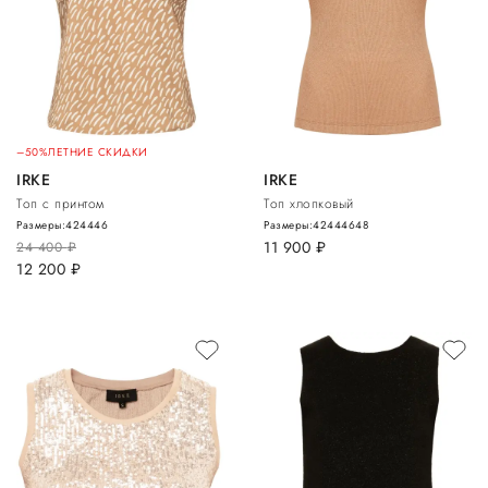
–50%
ЛЕТНИЕ СКИДКИ
IRKE
IRKE
Топ с принтом
Топ хлопковый
Размеры:
42
44
46
Размеры:
42
44
46
48
11 900
руб.
24 400
руб.
12 200
руб.