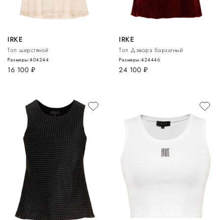
IRKE
IRKE
Топ шерстяной
Топ Дэворэ бархатный
Размеры:
40
42
44
Размеры:
42
44
46
16 100
руб.
24 100
руб.