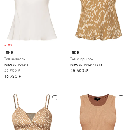
–30%
IRKE
IRKE
Топ шелковый
Топ с принтом
Размеры:
40
42
48
Размеры:
40
42
44
46
48
25 600
руб.
23 900
руб.
16 730
руб.