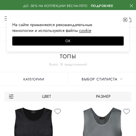
ДО -50% НА КОЛЛЕКЦИИ ВЕСНА-ЛЕТО
ПОДРОБНЕЕ
На сайте применяются
рекомендательные
технологии
и используются файлы
сооkiе
ЖЕНСКОЕ
МУЖСКОЕ
ДЕТСКОЕ
ОК
Главная
Женские бренды
IRKE
Одежда
ТОПЫ
Всего 18 предложений
ВЫБОР СТИЛИСТА
КАТЕГОРИИ
ЦВЕТ
РАЗМЕР