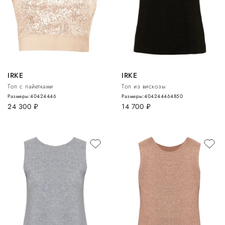
IRKE
IRKE
Топ с пайетками
Топ из вискозы
Размеры:
40
42
44
46
Размеры:
40
42
44
46
48
50
24 300
руб.
14 700
руб.