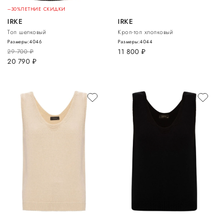
–30%
ЛЕТНИЕ СКИДКИ
IRKE
IRKE
Топ шелковый
Кроп-топ хлопковый
Размеры:
40
46
Размеры:
40
44
11 800
руб.
29 700
руб.
20 790
руб.