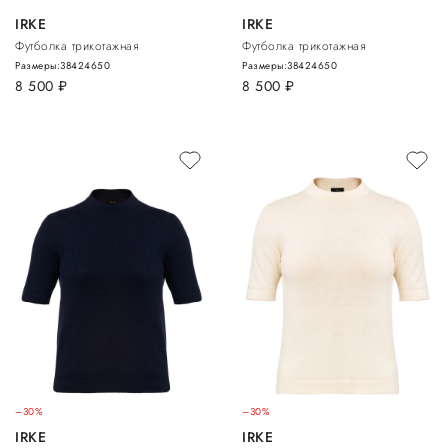
IRKE
IRKE
Футболка трикотажная
Футболка трикотажная
Размеры:
38
42
46
50
Размеры:
38
42
46
50
8 500
руб.
8 500
руб.
–30%
–30%
IRKE
IRKE