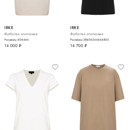
IRKE
IRKE
Футболка хлопковая
Футболка хлопковая
Размеры:
40
44
46
Размеры:
38
40
42
44
46
48
50
14 000
руб.
14 700
руб.