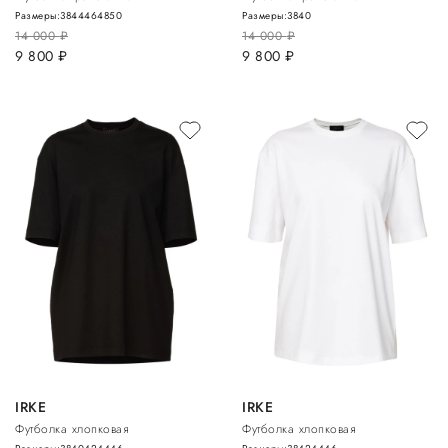
Размеры:
38
44
46
48
50
Размеры:
38
40
14 000
руб.
14 000
руб.
9 800
руб.
9 800
руб.
IRKE
IRKE
Футболка хлопковая
Футболка хлопковая