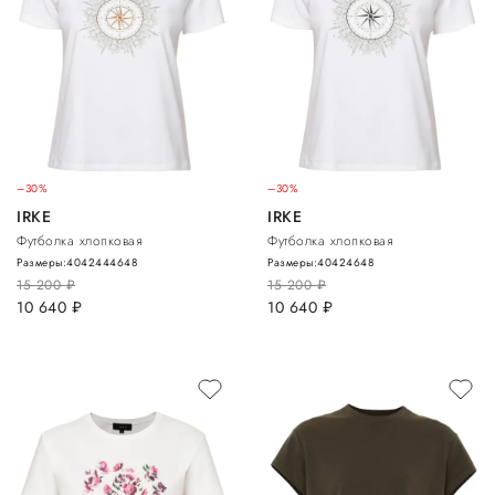
–30%
–30%
IRKE
IRKE
Футболка хлопковая
Футболка хлопковая
Размеры:
40
42
44
46
48
Размеры:
40
42
46
48
15 200
руб.
15 200
руб.
10 640
руб.
10 640
руб.