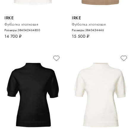
IRKE
IRKE
Футболка хлопковая
Футболка хлопковая
Размеры:
38
40
42
46
48
50
Размеры:
38
40
42
44
46
14 700
руб.
15 500
руб.