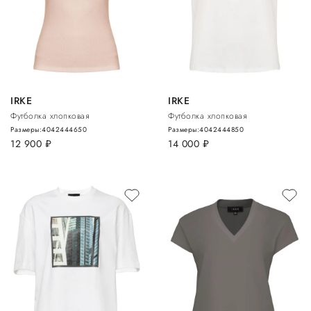
IRKE
IRKE
Футболка хлопковая
Футболка хлопковая
Размеры:
40
42
44
46
50
Размеры:
40
42
44
48
50
12 900
руб.
14 000
руб.