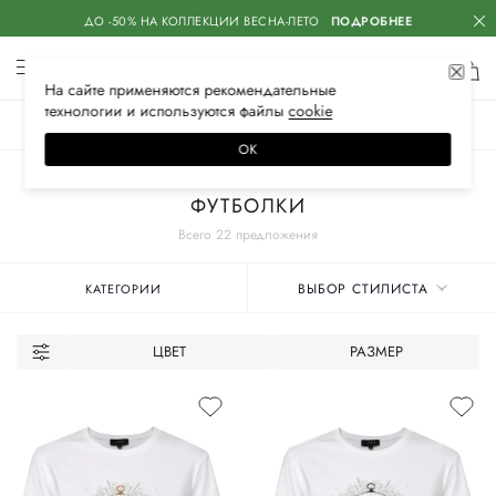
ДО -50% НА КОЛЛЕКЦИИ ВЕСНА-ЛЕТО
ПОДРОБНЕЕ
На сайте применяются
рекомендательные
технологии
и используются файлы
сооkiе
ЖЕНСКОЕ
МУЖСКОЕ
ДЕТСКОЕ
ОК
Главная
Женские бренды
IRKE
Одежда
ФУТБОЛКИ
Всего 22 предложения
ВЫБОР СТИЛИСТА
КАТЕГОРИИ
ЦВЕТ
РАЗМЕР