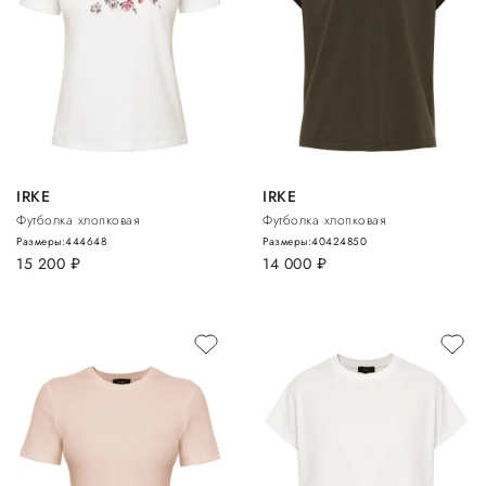
IRKE
IRKE
Футболка хлопковая
Футболка хлопковая
Размеры:
44
46
48
Размеры:
40
42
48
50
15 200
руб.
14 000
руб.