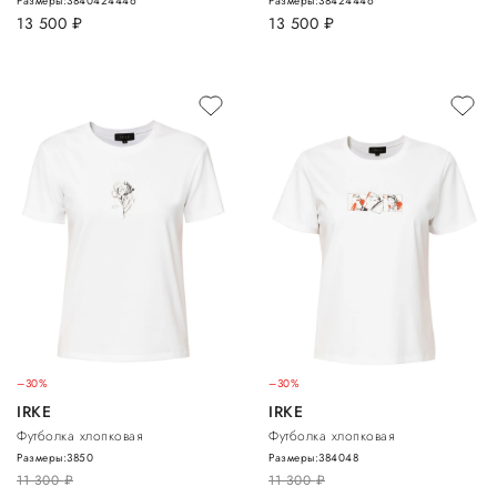
Размеры:
38
40
42
44
46
Размеры:
38
42
44
46
13 500
руб.
13 500
руб.
–30%
–30%
IRKE
IRKE
Футболка хлопковая
Футболка хлопковая
Размеры:
38
50
Размеры:
38
40
48
11 300
руб.
11 300
руб.