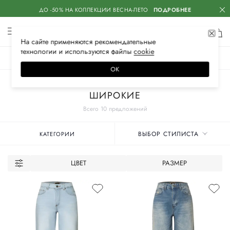
ДО -50% НА КОЛЛЕКЦИИ ВЕСНА-ЛЕТО
ПОДРОБНЕЕ
На сайте применяются
рекомендательные
технологии
и используются файлы
сооkiе
ЖЕНСКОЕ
МУЖСКОЕ
ДЕТСКОЕ
ОК
Главная
Женские бренды
IRKE
Одежда
Джинсы
ШИРОКИЕ
Всего 10 предложений
ВЫБОР СТИЛИСТА
КАТЕГОРИИ
ЦВЕТ
РАЗМЕР