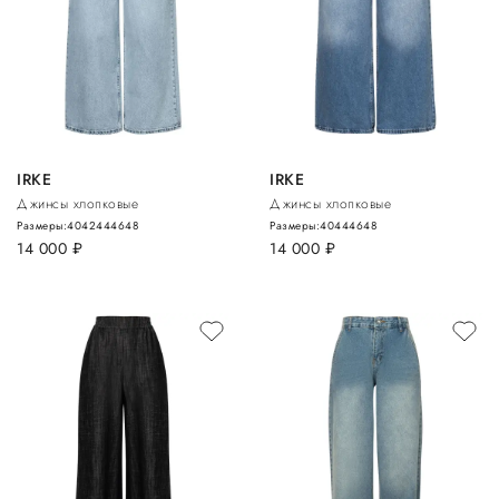
IRKE
IRKE
Джинсы хлопковые
Джинсы хлопковые
Размеры:
40
42
44
46
48
Размеры:
40
44
46
48
14 000
руб.
14 000
руб.