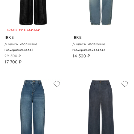
–40%
ЛЕТНИЕ СКИДКИ
IRKE
IRKE
Джинсы хлопковые
Джинсы хлопковые
Размеры:
42
44
46
48
Размеры:
40
42
44
46
48
14 500
руб.
29 500
руб.
17 700
руб.