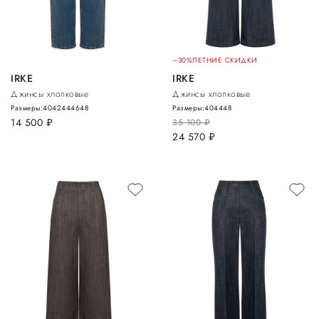
–30%
ЛЕТНИЕ СКИДКИ
IRKE
IRKE
Джинсы хлопковые
Джинсы хлопковые
Размеры:
40
42
44
46
48
Размеры:
40
44
48
14 500
руб.
35 100
руб.
24 570
руб.