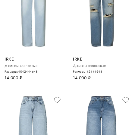
IRKE
IRKE
Джинсы хлопковые
Джинсы хлопковые
Размеры:
40
42
44
46
48
Размеры:
42
44
46
48
14 000
руб.
14 000
руб.