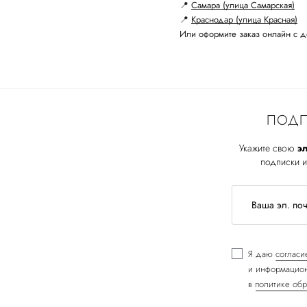
📍
Самара (улица Самарская)
📍
Краснодар (улица Красная)
Или оформите заказ онлайн с д
ПОДП
Укажите свою
эл
подписки и
Я даю
согласи
и информацион
в
политике обр