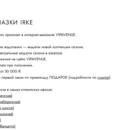
АЗКИ IRKE
ть оригинал в интернет-магазине VIPAVENUE.
ие водолазки — модели новой коллекции сезона.
ктуальные модели сезона в каталоге.
жения на сайте VIPAVENUE.
ата при получении.
 от 30 000 ₽.
а первый заказ по промокоду ПОДАРОК (подробности по
ссылке
).
оза в наших клиентских офисах:
режная)
набережная)
е шоссе)
лионная)
)
Ванцетти)