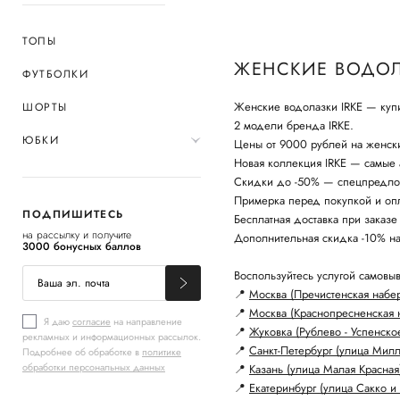
ТОПЫ
ЖЕНСКИЕ ВОДОЛ
ФУТБОЛКИ
Женские водолазки IRKE — купи
ШОРТЫ
2 модели бренда IRKE.
ЮБКИ
Цены от 9000 рублей на женск
Новая коллекция IRKE — самые а
Скидки до -50% — спецпредло
Примерка перед покупкой и опл
ПОДПИШИТЕСЬ
Бесплатная доставка при заказе
на рассылку и получите
Дополнительная скидка -10% н
3000 бонусных баллов
Воспользуйтесь услугой самовыв
📍
Москва (Пречистенская набе
📍
Москва (Краснопресненская 
Я даю
согласие
на направление
📍
Жуковка (Рублево - Успенско
рекламных и информационных рассылок.
📍
Санкт-Петербург (улица Мил
Подробнее об обработке в
политике
обработки персональных данных
📍
Казань (улица Малая Красная
📍
Екатеринбург (улица Сакко и 