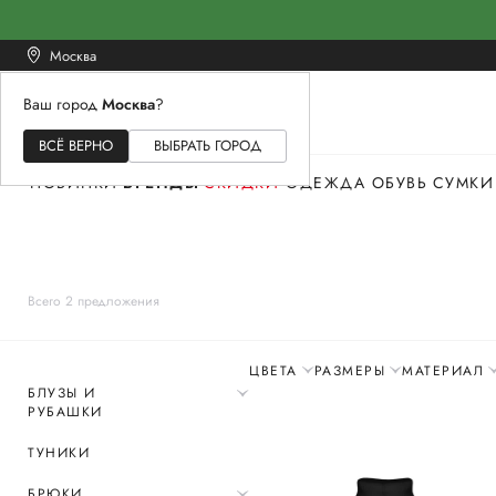
Москва
Ваш город
Москва
?
ЖЕНСКОЕ
МУЖСКОЕ
ДЕТСКОЕ
ВСЁ ВЕРНО
ВЫБРАТЬ ГОРОД
НОВИНКИ
БРЕНДЫ
СКИДКИ
ОДЕЖДА
ОБУВЬ
СУМКИ
Всего 2 предложения
ЦВЕТА
РАЗМЕРЫ
МАТЕРИАЛ
БЛУЗЫ И
РУБАШКИ
ТУНИКИ
БРЮКИ