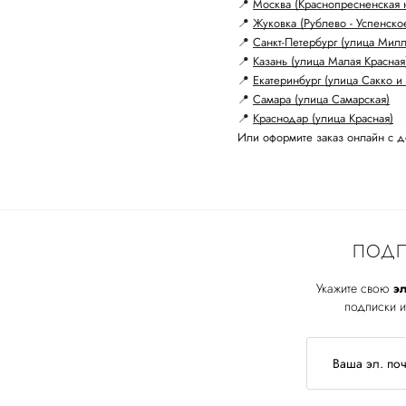
📍
Москва (Краснопресненская 
📍
Жуковка (Рублево - Успенско
📍
Санкт-Петербург (улица Мил
📍
Казань (улица Малая Красная
📍
Екатеринбург (улица Сакко и 
📍
Самара (улица Самарская)
📍
Краснодар (улица Красная)
Или оформите заказ онлайн с д
ПОДП
Укажите свою
эл
подписки и