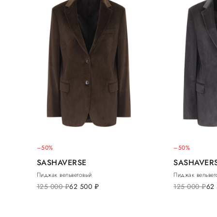
–50%
–50%
SASHAVERSE
SASHAVER
Пиджак вельветовый
Пиджак вельвет
125 000
руб.
62 500
руб.
125 000
руб.
62