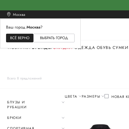
Москва
Ваш город
Москва
?
ЖЕНСКОЕ
МУЖСКОЕ
ДЕТСКОЕ
ВСЁ ВЕРНО
ВЫБРАТЬ ГОРОД
НОВИНКИ
БРЕНДЫ
СКИДКИ
ОДЕЖДА
ОБУВЬ
СУМКИ
Всего 8 предложений
ЦВЕТА
РАЗМЕРЫ
НОВАЯ К
БЛУЗЫ И
РУБАШКИ
БРЮКИ
СПОРТИВНАЯ