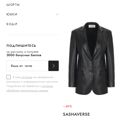
ШОРТЫ
ЮБКИ
БОДИ
ПОДПИШИТЕСЬ
на рассылку и получите
3000 бонусных баллов
Я даю
согласие
на направление
рекламных и информационных рассылок.
Подробнее об обработке в
политике
обработки персональных данных
–40%
SASHAVERSE