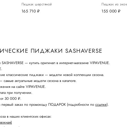
Пиджак шерстяной
Пиджак из эко
165 710
руб.
155 000
руб.
ИЧЕСКИЕ ПИДЖАКИ SASHAVERSE
 SASHAVERSE — купить оригинал в интернет-магазине VIPAVENUE.
E.
кие классические пиджаки — модели новой коллекции сезона.
 самые актуальные модели сезона в каталоге.
жения на сайте VIPAVENUE.
ата при получении.
 от 30 000 ₽.
а первый заказ по промокоду ПОДАРОК (подробности по
ссылке
).
оза в наших клиентских офисах:
режная)