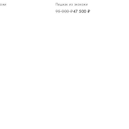
кожи
Пиджак из экокожи
95 000
руб.
47 500
руб.