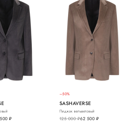
–50%
SE
SASHAVERSE
овый
Пиджак вельветовый
 500
руб.
125 000
руб.
62 500
руб.