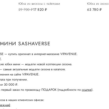
Юбка из вискозы с пайетками
Юбка из экоко
29 700
руб.
17 820
руб.
63 780
руб.
МИНИ SASHAVERSE
 — купить оригинал в интернет-магазине VIPAVENUE.
E.
кие юбки мини — модели новой коллекции сезона.
 самые актуальные модели сезона в каталоге.
жения на сайте VIPAVENUE.
ата при получении.
 от 30 000 ₽.
а первый заказ по промокоду ПОДАРОК (подробности по
ссылке
).
оза в наших клиентских офисах:
режная)