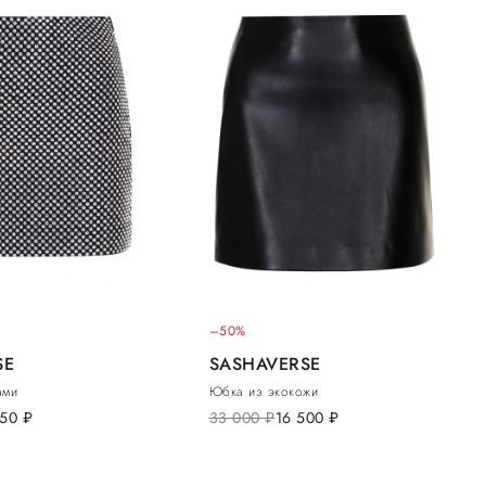
–50%
SE
SASHAVERSE
ами
Юбка из экокожи
550
руб.
33 000
руб.
16 500
руб.