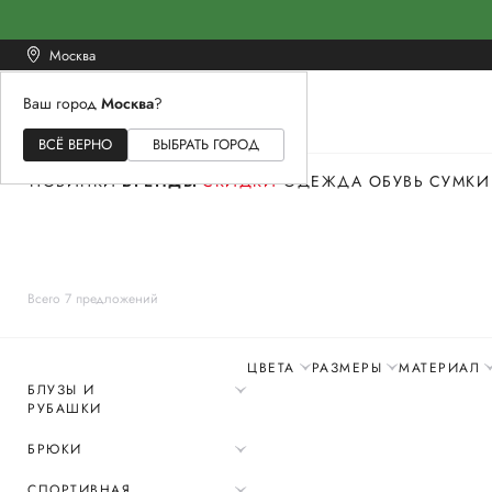
Москва
Ваш город
Москва
?
ЖЕНСКОЕ
МУЖСКОЕ
ДЕТСКОЕ
ВСЁ ВЕРНО
ВЫБРАТЬ ГОРОД
НОВИНКИ
БРЕНДЫ
СКИДКИ
ОДЕЖДА
ОБУВЬ
СУМКИ
Всего 7 предложений
ЦВЕТА
РАЗМЕРЫ
МАТЕРИАЛ
БЛУЗЫ И
РУБАШКИ
БРЮКИ
СПОРТИВНАЯ