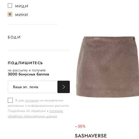
МИДИ
МИНИ
БОДИ
ПОДПИШИТЕСЬ
на рассылку и получите
3000 бонусных баллов
Я даю
согласие
на направление
рекламных и информационных рассылок.
Подробнее об обработке в
политике
обработки персональных данных
–50%
SASHAVERSE