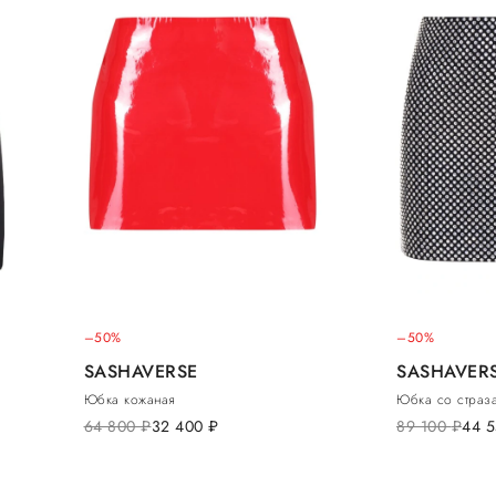
–50%
–50%
SASHAVERSE
SASHAVER
Юбка кожаная
Юбка со страз
64 800
руб.
32 400
руб.
89 100
руб.
44 