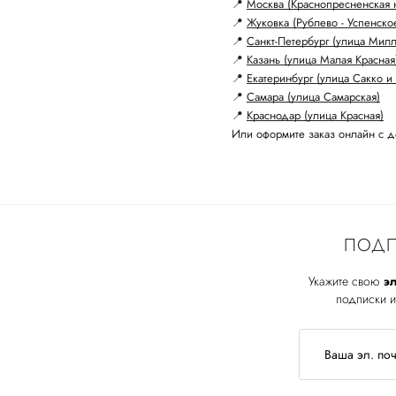
📍
Москва (Краснопресненская 
📍
Жуковка (Рублево - Успенско
📍
Санкт-Петербург (улица Мил
📍
Казань (улица Малая Красная
📍
Екатеринбург (улица Сакко и 
📍
Самара (улица Самарская)
📍
Краснодар (улица Красная)
Или оформите заказ онлайн с д
ПОДП
Укажите свою
эл
подписки и