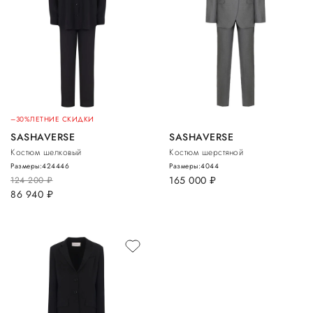
–30%
ЛЕТНИЕ СКИДКИ
SASHAVERSE
SASHAVERSE
Костюм шелковый
Костюм шерстяной
Размеры:
42
44
46
Размеры:
40
44
165 000
руб.
124 200
руб.
86 940
руб.