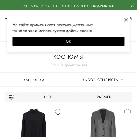
ДО -50% НА КОЛЛЕКЦИИ ВЕСНА-ЛЕТО
ПОДРОБНЕЕ
На сайте применяются
рекомендательные
технологии
и используются файлы
сооkiе
ЖЕНСКОЕ
МУЖСКОЕ
ДЕТСКОЕ
ОК
Главная
Женские бренды
SASHAVERSE
Одежда
КОСТЮМЫ
Всего 3 предложения
ВЫБОР СТИЛИСТА
КАТЕГОРИИ
ЦВЕТ
РАЗМЕР