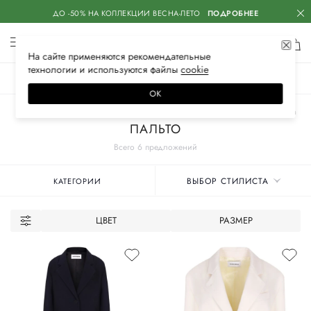
ДО -50% НА КОЛЛЕКЦИИ ВЕСНА-ЛЕТО
ПОДРОБНЕЕ
На сайте применяются
рекомендательные
технологии
и используются файлы
сооkiе
ЖЕНСКОЕ
МУЖСКОЕ
ДЕТСКОЕ
ОК
Главная
Женские бренды
SASHAVERSE
Одежда
Верхняя одежда
ПАЛЬТО
Всего 6 предложений
ВЫБОР СТИЛИСТА
КАТЕГОРИИ
ЦВЕТ
РАЗМЕР