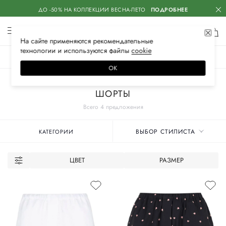
ДО -50% НА КОЛЛЕКЦИИ ВЕСНА-ЛЕТО
ПОДРОБНЕЕ
На сайте применяются
рекомендательные
технологии
и используются файлы
сооkiе
ЖЕНСКОЕ
МУЖСКОЕ
ДЕТСКОЕ
ОК
Главная
Женские бренды
SASHAVERSE
Одежда
ШОРТЫ
Всего 4 предложения
ВЫБОР СТИЛИСТА
КАТЕГОРИИ
ЦВЕТ
РАЗМЕР