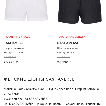
–30%
ЛЕТНИЕ СКИДКИ
–30%
ЛЕТНИЕ СКИДКИ
SASHAVERSE
SASHAVERSE
Шорты льняные
Шорты льняные
Размеры:
42
44
46
Размеры:
42
44
29 700
руб.
29 700
руб.
20 790
руб.
20 790
руб.
ЖЕНСКИЕ ШОРТЫ SASHAVERSE
Женские шорты SASHAVERSE — купить оригинал в интернет-магазине
VIPAVENUE.
4 модели бренда SASHAVERSE.
Цены от 20790 рублей на женские шорты — модели новой коллекции