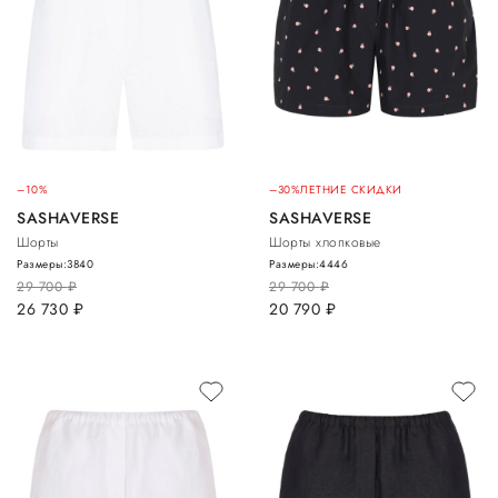
–10%
–30%
ЛЕТНИЕ СКИДКИ
SASHAVERSE
SASHAVERSE
Шорты
Шорты хлопковые
Размеры:
38
40
Размеры:
44
46
29 700
руб.
29 700
руб.
26 730
руб.
20 790
руб.