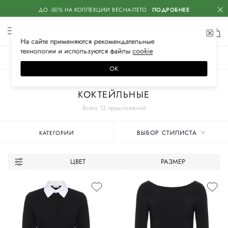
ДО -50% НА КОЛЛЕКЦИИ ВЕСНА-ЛЕТО
ПОДРОБНЕЕ
На сайте применяются
рекомендательные
технологии
и используются файлы
сооkiе
ЖЕНСКОЕ
МУЖСКОЕ
ДЕТСКОЕ
ОК
Главная
Женские бренды
SASHAVERSE
Одежда
Платья
КОКТЕЙЛЬНЫЕ
Всего 13 предложений
ВЫБОР СТИЛИСТА
КАТЕГОРИИ
ЦВЕТ
РАЗМЕР