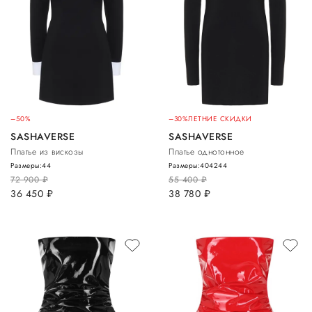
–50%
–30%
ЛЕТНИЕ СКИДКИ
SASHAVERSE
SASHAVERSE
Платье из вискозы
Платье однотонное
Размеры:
44
Размеры:
40
42
44
72 900
руб.
55 400
руб.
36 450
руб.
38 780
руб.