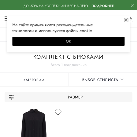
ДО -50% НА КОЛЛЕКЦИИ ВЕСНА-ЛЕТО
ПОДРОБНЕЕ
На сайте применяются
рекомендательные
технологии
и используются файлы
сооkiе
ЖЕНСКОЕ
МУЖСКОЕ
ДЕТСКОЕ
ОК
Главная
Женские бренды
SASHAVERSE
Одежда
Костюмы
КОМПЛЕКТ С БРЮКАМИ
Всего 1 предложение
ВЫБОР СТИЛИСТА
КАТЕГОРИИ
РАЗМЕР