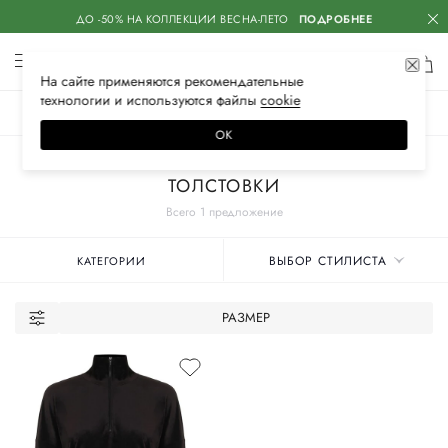
ДО -50% НА КОЛЛЕКЦИИ ВЕСНА-ЛЕТО
ПОДРОБНЕЕ
На сайте применяются
рекомендательные
технологии
и используются файлы
сооkiе
ЖЕНСКОЕ
МУЖСКОЕ
ДЕТСКОЕ
ОК
Главная
Женские бренды
SASHAVERSE
Одежда
ТОЛСТОВКИ
Всего 1 предложение
ВЫБОР СТИЛИСТА
КАТЕГОРИИ
РАЗМЕР