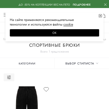
ДО -50% НА КОЛЛЕКЦИИ ВЕСНА-ЛЕТО
ПОДРОБНЕЕ
На сайте применяются
рекомендательные
технологии
и используются файлы
сооkiе
ЖЕНСКОЕ
МУЖСКОЕ
ДЕТСКОЕ
ОК
Главная
Женские бренды
SASHAVERSE
Одежда
Спортивная одежда
СПОРТИВНЫЕ БРЮКИ
Всего 1 предложение
ВЫБОР СТИЛИСТА
КАТЕГОРИИ