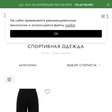
ДО -50% НА КОЛЛЕКЦИИ ВЕСНА-ЛЕТО
ПОДРОБНЕЕ
На сайте применяются
рекомендательные
технологии
и используются файлы
сооkiе
ЖЕНСКОЕ
МУЖСКОЕ
ДЕТСКОЕ
ОК
Главная
Женские бренды
SASHAVERSE
Одежда
СПОРТИВНАЯ ОДЕЖДА
Всего 1 предложение
ВЫБОР СТИЛИСТА
КАТЕГОРИИ