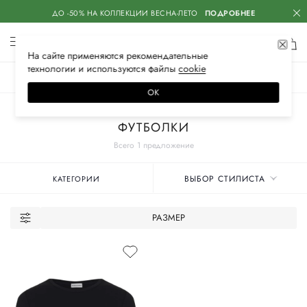
ДО -50% НА КОЛЛЕКЦИИ ВЕСНА-ЛЕТО
ПОДРОБНЕЕ
На сайте применяются
рекомендательные
технологии
и используются файлы
сооkiе
ЖЕНСКОЕ
МУЖСКОЕ
ДЕТСКОЕ
ОК
Главная
Женские бренды
SASHAVERSE
Одежда
ФУТБОЛКИ
Всего 1 предложение
ВЫБОР СТИЛИСТА
КАТЕГОРИИ
РАЗМЕР