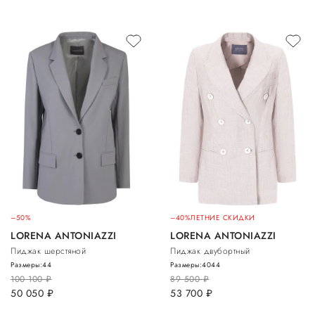
–50%
–40%
ЛЕТНИЕ СКИДКИ
LORENA ANTONIAZZI
LORENA ANTONIAZZI
Пиджак шерстяной
Пиджак двубортный
Размеры:
44
Размеры:
40
44
100 100
руб.
89 500
руб.
50 050
руб.
53 700
руб.