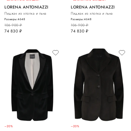
LORENA ANTONIAZZI
LORENA ANTONIAZZI
Пиджак из хлопка и льна
Пиджак из хлопка и льна
Размеры:
46
48
Размеры:
46
48
106 900
руб.
106 900
руб.
74 830
руб.
74 830
руб.
–20%
–20%