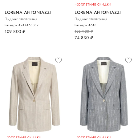
–30%
ЛЕТНИЕ СКИДКИ
LORENA ANTONIAZZI
LORENA ANTONIAZZI
Пиджак хлопковый
Пиджак хлопковый
Размеры:
42
44
46
50
52
Размеры:
46
48
109 800
руб.
106 900
руб.
74 830
руб.
–30%
ЛЕТНИЕ СКИДКИ
–30%
ЛЕТНИЕ СКИДКИ