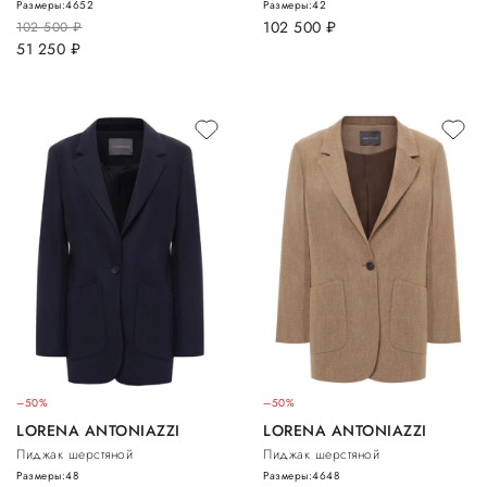
Размеры:
46
52
Размеры:
42
102 500
руб.
102 500
руб.
51 250
руб.
–50%
–50%
LORENA ANTONIAZZI
LORENA ANTONIAZZI
Пиджак шерстяной
Пиджак шерстяной
Размеры:
48
Размеры:
46
48