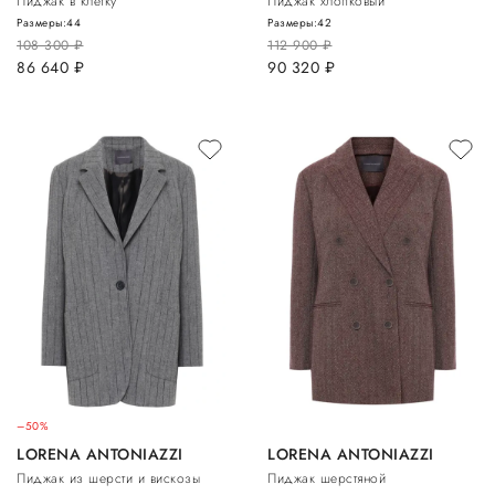
Пиджак в клетку
Пиджак хлопковый
Размеры:
44
Размеры:
42
108 300
руб.
112 900
руб.
86 640
руб.
90 320
руб.
–50%
LORENA ANTONIAZZI
LORENA ANTONIAZZI
Пиджак из шерсти и вискозы
Пиджак шерстяной