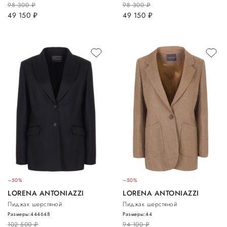
98 300
руб.
98 300
руб.
49 150
руб.
49 150
руб.
–50%
–50%
LORENA ANTONIAZZI
LORENA ANTONIAZZI
Пиджак шерстяной
Пиджак шерстяной
Размеры:
44
46
48
Размеры:
44
102 500
руб.
94 100
руб.