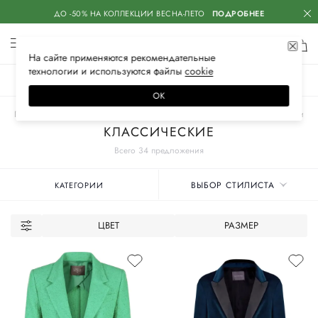
ДО -50% НА КОЛЛЕКЦИИ ВЕСНА-ЛЕТО
ПОДРОБНЕЕ
На сайте применяются
рекомендательные
технологии
и используются файлы
сооkiе
ЖЕНСКОЕ
МУЖСКОЕ
ДЕТСКОЕ
ОК
Главная
Женские бренды
LORENA ANTONIAZZI
Одежда
Пиджаки
КЛАССИЧЕСКИЕ
Всего 34 предложения
ВЫБОР СТИЛИСТА
КАТЕГОРИИ
ЦВЕТ
РАЗМЕР