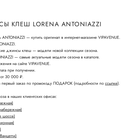
Ы КЛЕШ LORENA ANTONIAZZI
NTONIAZZI — купить оригинал в интернет-магазине VIPAVENUE.
ONIAZZI.
кие джинсы клеш — модели новой коллекции сезона.
IAZZI — самые актуальные модели сезона в каталоге.
жения на сайте VIPAVENUE.
ата при получении.
 от 30 000 ₽.
а первый заказ по промокоду ПОДАРОК (подробности по
ссылке
).
оза в наших клиентских офисах:
режная)
набережная)
е шоссе)
лионная)
)
Ванцетти)