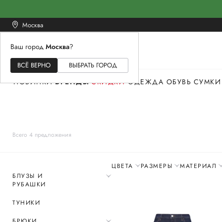
Москва
Ваш город
Москва
?
ЖЕНСКОЕ
МУЖСКОЕ
ДЕТСКОЕ
ВСЁ ВЕРНО
ВЫБРАТЬ ГОРОД
НОВИНКИ
БРЕНДЫ
СКИДКИ
ОДЕЖДА
ОБУВЬ
СУМКИ
Всего 4 предложения
ЦВЕТА
РАЗМЕРЫ
МАТЕРИАЛ
БЛУЗЫ И
РУБАШКИ
ТУНИКИ
БРЮКИ