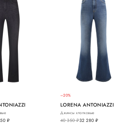
–20%
NTONIAZZI
LORENA ANTONIAZZI
вые
Джинсы хлопковые
750
руб.
40 350
руб.
32 280
руб.