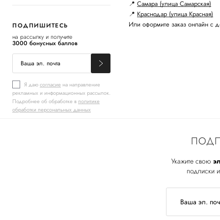
📍
Самара (улица Самарская)
📍
Краснодар (улица Красная)
Или оформите заказ онлайн с д
ПОДПИШИТЕСЬ
на рассылку и получите
3000 бонусных баллов
Я даю
согласие
на направление
рекламных и информационных рассылок.
Подробнее об обработке в
политике
обработки персональных данных
ПОДП
Укажите свою
эл
подписки и