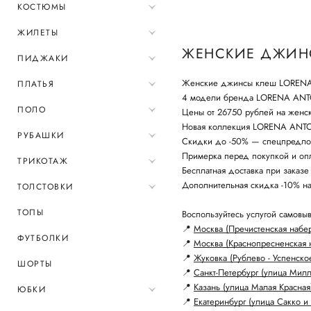
КОСТЮМЫ
ЖИЛЕТЫ
ЖЕНСКИЕ ДЖИНС
ПИДЖАКИ
Женские джинсы клеш LORENA A
ПЛАТЬЯ
4 модели бренда LORENA ANT
ПОЛО
Цены от 26750 рублей на женс
Новая коллекция LORENA ANTON
РУБАШКИ
Скидки до -50% — спецпредло
Примерка перед покупкой и опл
ТРИКОТАЖ
Бесплатная доставка при заказе
Дополнительная скидка -10% н
ТОЛСТОВКИ
ТОПЫ
Воспользуйтесь услугой самовыв
📍
Москва (Пречистенская набе
ФУТБОЛКИ
📍
Москва (Краснопресненская 
📍
Жуковка (Рублево - Успенско
ШОРТЫ
📍
Санкт-Петербург (улица Мил
📍
Казань (улица Малая Красная
ЮБКИ
📍
Екатеринбург (улица Сакко и 