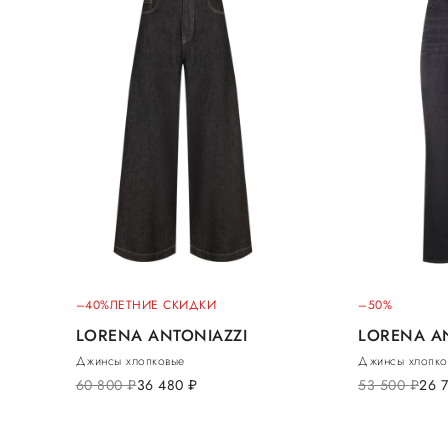
–40%
ЛЕТНИЕ СКИДКИ
–50%
LORENA ANTONIAZZI
LORENA A
Джинсы хлопковые
Джинсы хлопко
60 800
руб.
36 480
руб.
53 500
руб.
26 