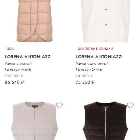
–20%
–20%
ЛЕТНИЕ СКИДКИ
LORENA ANTONIAZZI
LORENA ANTONIAZZI
Жилет стеганый
Жилет однотонный
Размеры:
44
46
48
Размеры:
42
44
46
108 300
руб.
94 200
руб.
86 640
руб.
75 360
руб.