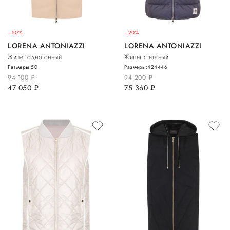
–50%
–20%
LORENA ANTONIAZZI
LORENA ANTONIAZZI
Жилет однотонный
Жилет стеганый
Размеры:
50
Размеры:
42
44
46
94 100
руб.
94 200
руб.
47 050
руб.
75 360
руб.