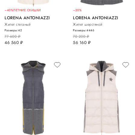
–40%
ЛЕТНИЕ СКИДКИ
–20%
LORENA ANTONIAZZI
LORENA ANTONIAZZI
Жилет стеганый
Жилет шерстяной
Размеры:
42
Размеры:
44
46
77 600
руб.
70 200
руб.
46 560
руб.
56 160
руб.