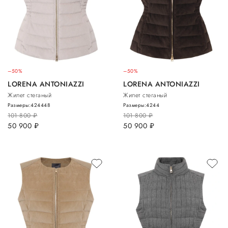
–50%
–50%
LORENA ANTONIAZZI
LORENA ANTONIAZZI
Жилет стеганый
Жилет стеганый
Размеры:
42
44
48
Размеры:
42
44
101 800
руб.
101 800
руб.
50 900
руб.
50 900
руб.