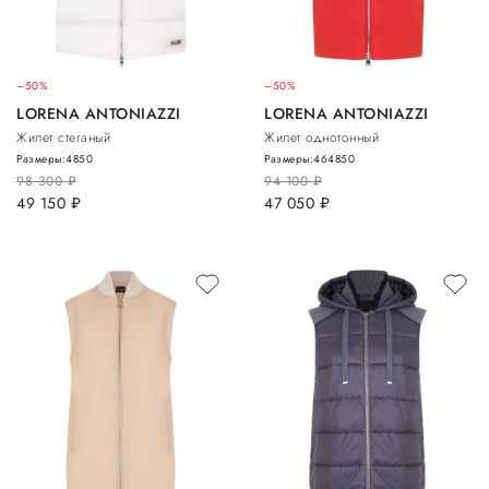
–50%
–50%
LORENA ANTONIAZZI
LORENA ANTONIAZZI
Жилет стеганый
Жилет однотонный
Размеры:
48
50
Размеры:
46
48
50
98 300
руб.
94 100
руб.
49 150
руб.
47 050
руб.