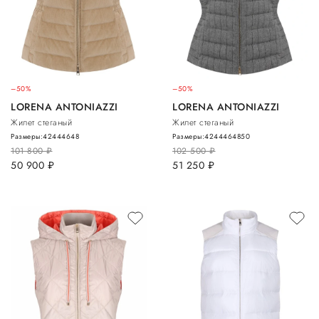
–50%
–50%
LORENA ANTONIAZZI
LORENA ANTONIAZZI
Жилет стеганый
Жилет стеганый
Размеры:
42
44
46
48
Размеры:
42
44
46
48
50
101 800
руб.
102 500
руб.
50 900
руб.
51 250
руб.