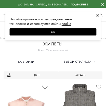
ДО -50% НА КОЛЛЕКЦИИ ВЕСНА-ЛЕТО
ПОДРОБНЕЕ
На сайте применяются
рекомендательные
технологии
и используются файлы
сооkiе
ЖЕНСКОЕ
МУЖСКОЕ
ДЕТСКОЕ
ОК
Главная
Женские бренды
LORENA ANTONIAZZI
Одежда
Верхняя одежда
ЖИЛЕТЫ
Всего 27 предложений
ВЫБОР СТИЛИСТА
КАТЕГОРИИ
ЦВЕТ
РАЗМЕР