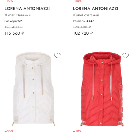
–10%
–20%
LORENA ANTONIAZZI
LORENA ANTONIAZZI
Жилет стеганый
Жилет стеганый
Размеры:
52
Размеры:
44
46
128 400
руб.
128 400
руб.
115 560
руб.
102 720
руб.
–50%
–50%