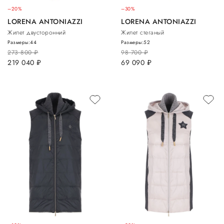
–20%
–30%
LORENA ANTONIAZZI
LORENA ANTONIAZZI
Жилет двусторонний
Жилет стеганый
Размеры:
44
Размеры:
52
273 800
руб.
98 700
руб.
219 040
руб.
69 090
руб.