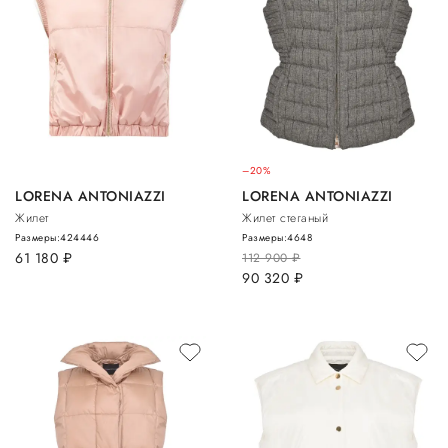
–20%
LORENA ANTONIAZZI
LORENA ANTONIAZZI
Жилет
Жилет стеганый
Размеры:
42
44
46
Размеры:
46
48
61 180
руб.
112 900
руб.
90 320
руб.